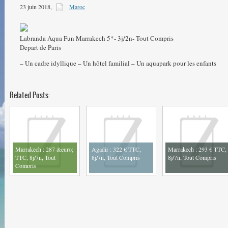
23 juin 2018
,
Maroc
Voyages-travel - nos offres
Trouvez sur voyages-travel un maximum d'offres pour préparer vos vacances
Labranda Aqua Fun Marrakech 5*- 3j/2n- Tout Compris
Depart de Paris
– Un cadre idyllique – Un hôtel familial – Un aquapark pour les enfants
Related Posts:
Marrakech : 287 &euro;
Agadir : 322 € TTC,
Marrakech : 293 € TTC,
TTC, 8j/7n, Tout
8j/7n, Tout Compris
8j/7n, Tout Compris
Compris