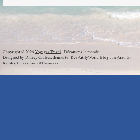
Copyright © 2026
Voyages-Travel
- Découvrez le monde
Designed by
Disney Cruises
, thanks to:
Der ArtifyWorld-Blog von Arno G.
Richter
,
JDis.co
and
SJThemes.com