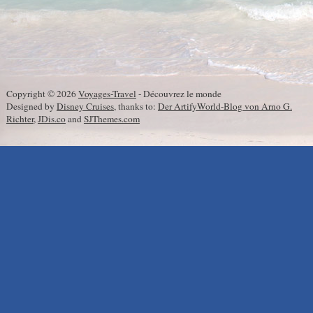
Copyright © 2026
Voyages-Travel
- Découvrez le monde
Designed by
Disney Cruises
, thanks to:
Der ArtifyWorld-Blog von Arno G.
Richter
,
JDis.co
and
SJThemes.com