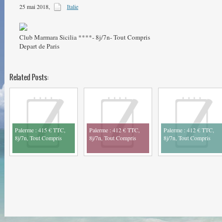
25 mai 2018
,
Italie
Voyages-travel - nos offres
Trouvez sur voyages-travel un maximum d'offres pour préparer vos vacances
Club Marmara Sicilia ****- 8j/7n- Tout Compris
Depart de Paris
Related Posts:
Palerme : 415 € TTC,
Palerme : 412 € TTC,
Palerme : 412 € TTC,
8j/7n, Tout Compris
8j/7n, Tout Compris
8j/7n, Tout Compris