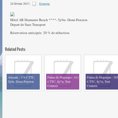
24 février 2017
,
Espagne
Voyages-travel - nos offres
Trouvez sur voyages-travel un maximum d'offres pour préparer vos vacances
Hôtel AR Diamante Beach ****- 5j/4n- Demi-Pension
Depart de Sans Transport
Réservation anticipée: 20 % de réduction.
Related Posts:
Alicante : 174 € TTC,
Palma de Majorque : 411
Palma de Majorque : 36
5j/4n, Demi-Pension
€ TTC, 8j/7n, Tout
€ TTC, 8j/7n, Tout
Compris
Compris