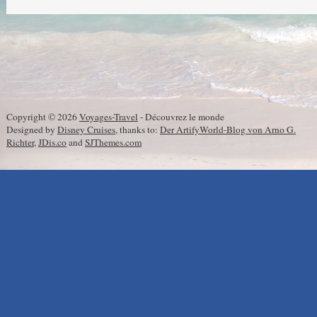
Copyright © 2026
Voyages-Travel
- Découvrez le monde
Designed by
Disney Cruises
, thanks to:
Der ArtifyWorld-Blog von Arno G.
Richter
,
JDis.co
and
SJThemes.com